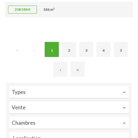
208 588 €
186 m²
1
2
3
4
5
Types
Vente
Chambres