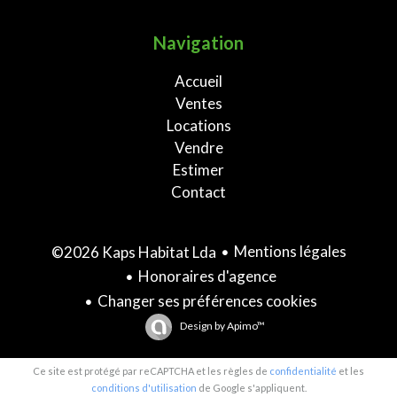
Navigation
Accueil
Ventes
Locations
Vendre
Estimer
Contact
Mentions légales
©2026 Kaps Habitat Lda
Honoraires d'agence
Changer ses préférences cookies
Design by
Apimo™
Ce site est protégé par reCAPTCHA et les règles de
confidentialité
et les
conditions d'utilisation
de Google s'appliquent.