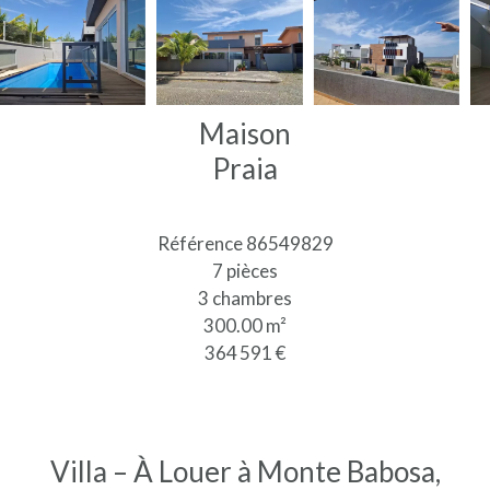
Maison
Praia
Référence
86549829
7 pièces
3 chambres
300.00
m²
364 591 €
Villa – À Louer à Monte Babosa,