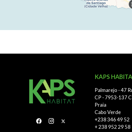
KAPS HABITA
Palmarejo - 47 R
CP - 7953-137 C
Praia
Cabo Verde
+238 346 49 52
+ 238 952 29 58