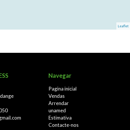
Leaflet
ESS
Navegar
Pagina inicial
rdange
Vendas
Arrendar
 050
unamed
gmail.com
Estimativa
Contacte-nos