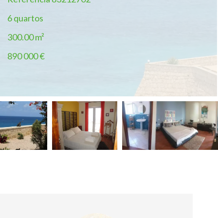
6 quartos
300.00
m²
890 000 €