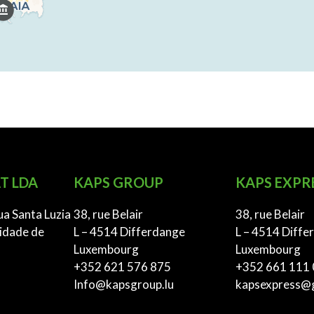
T LDA
KAPS GROUP
KAPS EXPR
ua Santa Luzia
38, rue Belair
38, rue Belair
idade de
L – 4514 Differdange
L – 4514 Diffe
Luxembourg
Luxembourg
+352 621 576 875
+352 661 111
Info@kapsgroup.lu
kapsexpress@