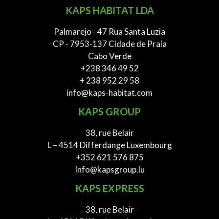
KAPS HABITAT LDA
Palmarejo - 47 Rua Santa Luzia
CP - 7953-137 Cidade de Praia
Cabo Verde
+238 346 49 52
+ 238 952 29 58
info@kaps-habitat.com
KAPS GROUP
38, rue Belair
L – 4514 Differdange Luxembourg
+352 621 576 875
Info@kapsgroup.lu
KAPS EXPRESS
38, rue Belair