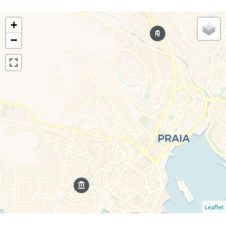
+
−
Leaflet